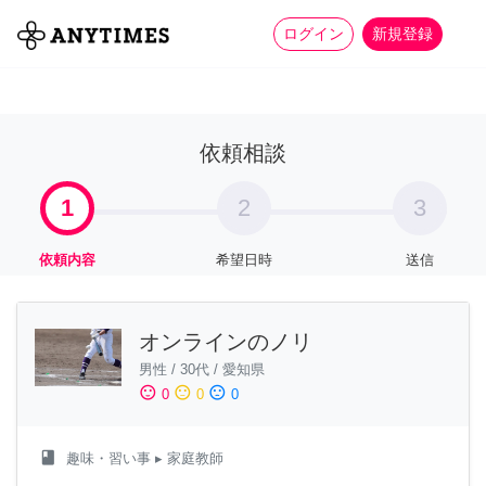
more_horiz
全て
修理・組立
家事
ログイン
新規登録
依頼相談
1
2
3
依頼内容
希望日時
送信
オンラインのノリ
男性
/
30代
/
愛知県
sentiment_satisfied
sentiment_neutral
sentiment_dissatisfied
0
0
0
class
趣味・習い事
▸ 家庭教師