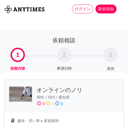
more_horiz
全て
修理・組立
家事
ログイン
新規登録
依頼相談
1
2
3
依頼内容
希望日時
送信
オンラインのノリ
男性
/
30代
/
愛知県
sentiment_satisfied
sentiment_neutral
sentiment_dissatisfied
0
0
0
class
趣味・習い事
▸ 家庭教師