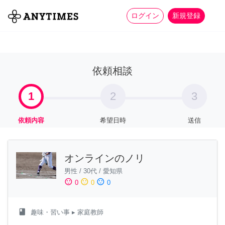
more_horiz
全て
修理・組立
家事
ログイン
新規登録
依頼相談
1
2
3
依頼内容
希望日時
送信
オンラインのノリ
男性
/
30代
/
愛知県
sentiment_satisfied
sentiment_neutral
sentiment_dissatisfied
0
0
0
class
趣味・習い事
▸ 家庭教師