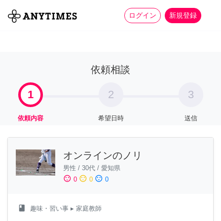
more_horiz
全て
修理・組立
家事
ログイン
新規登録
依頼相談
1
2
3
依頼内容
希望日時
送信
オンラインのノリ
男性
/
30代
/
愛知県
sentiment_satisfied
sentiment_neutral
sentiment_dissatisfied
0
0
0
class
趣味・習い事
▸ 家庭教師