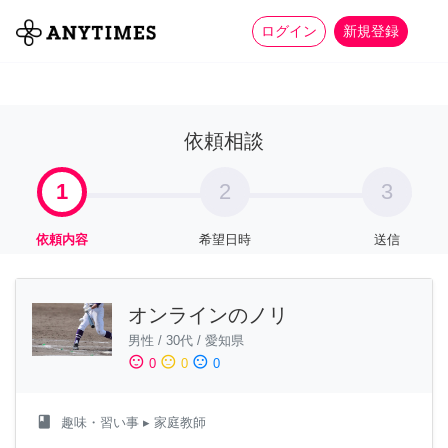
more_horiz
全て
修理・組立
家事
ログイン
新規登録
依頼相談
1
2
3
依頼内容
希望日時
送信
オンラインのノリ
男性
/
30代
/
愛知県
sentiment_satisfied
sentiment_neutral
sentiment_dissatisfied
0
0
0
class
趣味・習い事
▸ 家庭教師