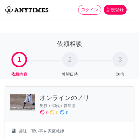
more_horiz
全て
修理・組立
家事
ログイン
新規登録
依頼相談
1
2
3
依頼内容
希望日時
送信
オンラインのノリ
男性
/
30代
/
愛知県
sentiment_satisfied
sentiment_neutral
sentiment_dissatisfied
0
0
0
class
趣味・習い事
▸ 家庭教師