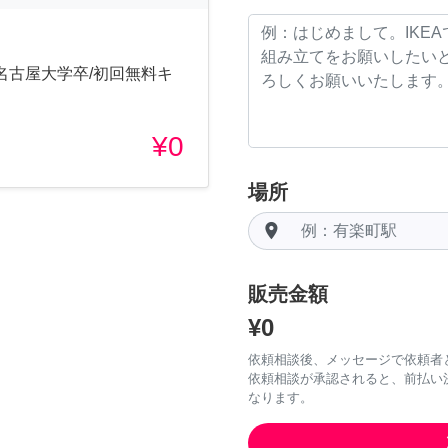
名古屋大学卒/初回無料キ
¥0
場所
room
販売金額
¥0
依頼相談後、メッセージで依頼者
依頼相談が承認されると、前払い
なります。