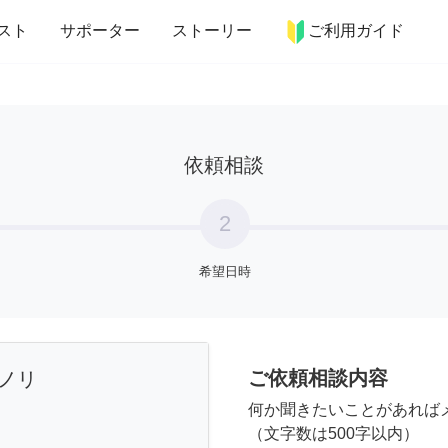
more_horiz
インテリア
趣味・習い事
ペット
料理
スト
サポーター
ストーリー
ご利用ガイド
依頼相談
2
希望日時
ご依頼相談内容
ノリ
何か聞きたいことがあれば
（文字数は500字以内）