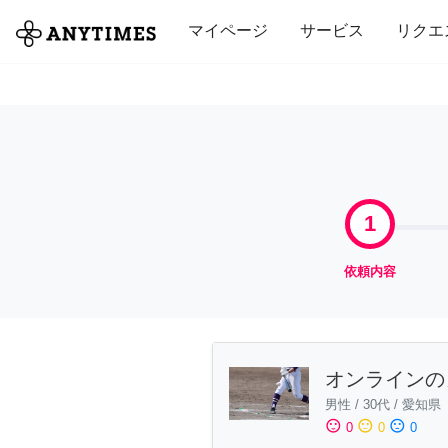
全て
修理・組立
家事
引っ越し
マイページ
サービス
リクエ
1
依頼内容
オンラインの
男性
/
30代
/
愛知県
sentiment_satisfied
sentiment_neutral
sentiment_dissatisfied
0
0
0