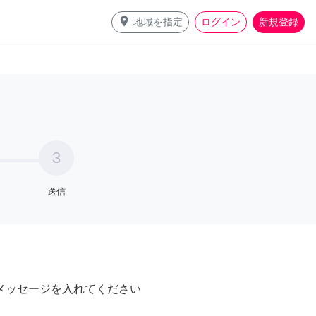
place
地域を指定
ログイン
新規登録
3
送信
メッセージを入れてください