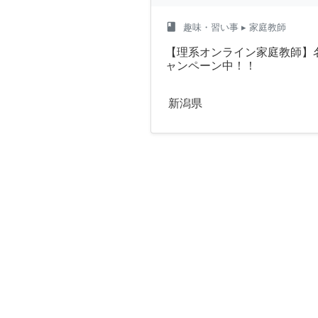
class
趣味・習い事
▸ 家庭教師
【理系オンライン家庭教師】
ャンペーン中！！
新潟県