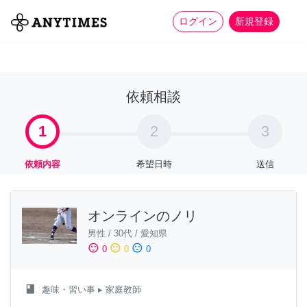
more_horiz
全て
修理・組立
家事
ログイン
新規登録
依頼相談
1
2
3
依頼内容
希望日時
送信
オンラインのノリ
男性
/
30代
/
愛知県
sentiment_satisfied
sentiment_neutral
sentiment_dissatisfied
0
0
0
class
趣味・習い事
▸ 家庭教師