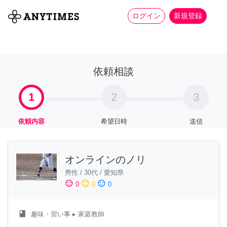
more_horiz
全て
修理・組立
家事
ログイン
新規登録
依頼相談
1
2
3
依頼内容
希望日時
送信
オンラインのノリ
男性
/
30代
/
愛知県
sentiment_satisfied
sentiment_neutral
sentiment_dissatisfied
0
0
0
class
趣味・習い事
▸ 家庭教師