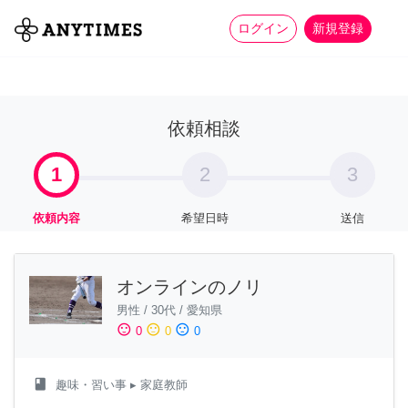
more_horiz
全て
修理・組立
家事
ログイン
新規登録
依頼相談
1
2
3
依頼内容
希望日時
送信
オンラインのノリ
男性
/
30代
/
愛知県
sentiment_satisfied
sentiment_neutral
sentiment_dissatisfied
0
0
0
class
趣味・習い事
▸ 家庭教師