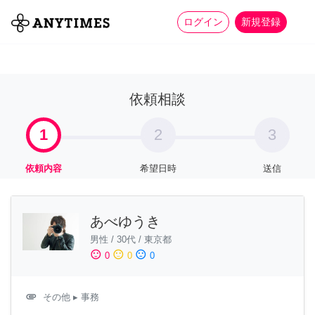
more_horiz
全て
修理・組立
家事
ログイン
新規登録
依頼相談
1
2
3
依頼内容
希望日時
送信
あべゆうき
男性
/
30代
/
東京都
sentiment_satisfied
sentiment_neutral
sentiment_dissatisfied
0
0
0
attachment
その他
▸ 事務