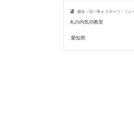
class
趣味・習い事
▸ スポーツ・トレ
丸の内気功教室
愛知県