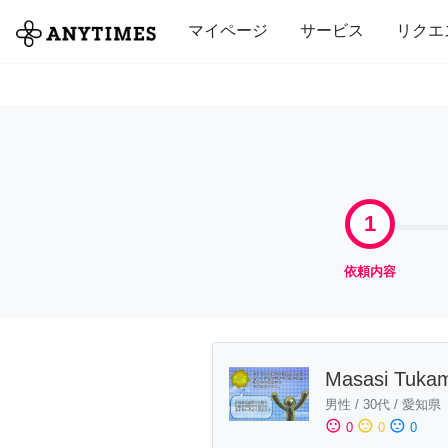
全て
修理・組立
家事
引っ越し
マイページ
サービス
リクエ
1
依頼内容
Masasi Tuka
男性
/
30代
/
愛知県
sentiment_satisfied
sentiment_neutral
sentiment_dissatisfied
0
0
0