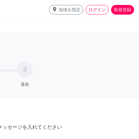
place
地域を指定
ログイン
新規登録
3
送信
メッセージを入れてください