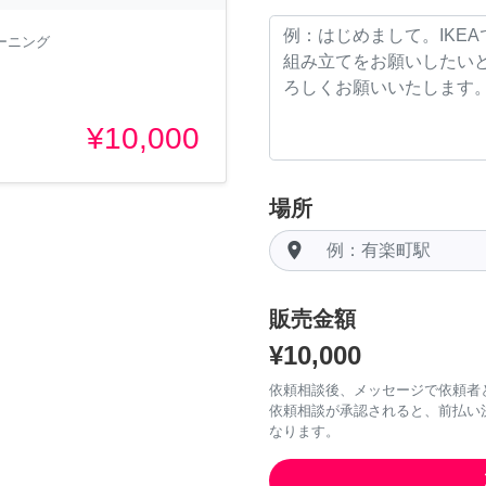
ーニング
¥10,000
場所
room
販売金額
¥10,000
依頼相談後、メッセージで依頼者
依頼相談が承認されると、前払い
なります。