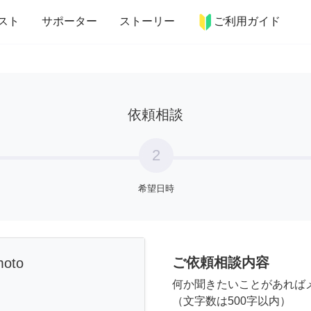
more_horiz
インテリア
趣味・習い事
ペット
料理
スト
サポーター
ストーリー
ご利用ガイド
依頼相談
2
希望日時
ご依頼相談内容
moto
何か聞きたいことがあれば
（文字数は500字以内）