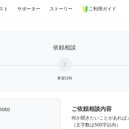
more_horiz
インテリア
趣味・習い事
ペット
料理
スト
サポーター
ストーリー
ご利用ガイド
依頼相談
2
希望日時
ご依頼相談内容
moto
何か聞きたいことがあれば
（文字数は500字以内）