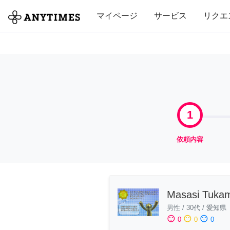
全て
修理・組立
家事
引っ越し
マイページ
サービス
リクエ
1
依頼内容
Masasi Tuka
男性
/
30代
/
愛知県
sentiment_satisfied
sentiment_neutral
sentiment_dissatisfied
0
0
0