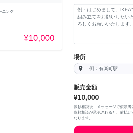
ーニング
¥10,000
場所
room
販売金額
¥10,000
依頼相談後、メッセージで依頼者
依頼相談が承認されると、前払い
なります。