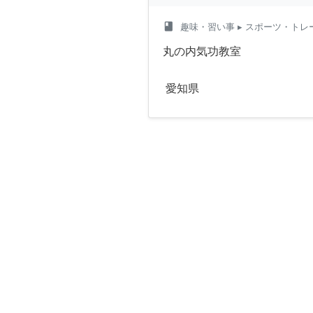
class
趣味・習い事
▸ スポーツ・トレ
丸の内気功教室
愛知県