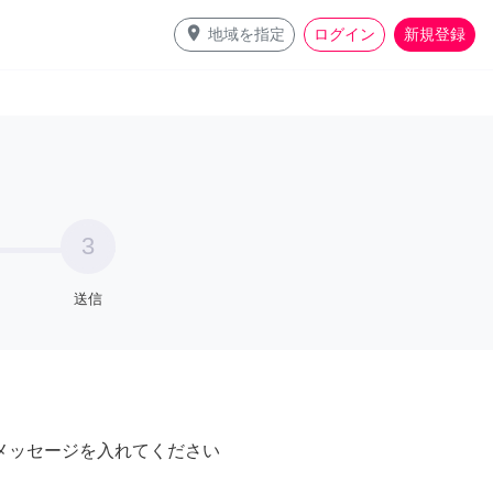
place
地域を指定
ログイン
新規登録
3
送信
メッセージを入れてください