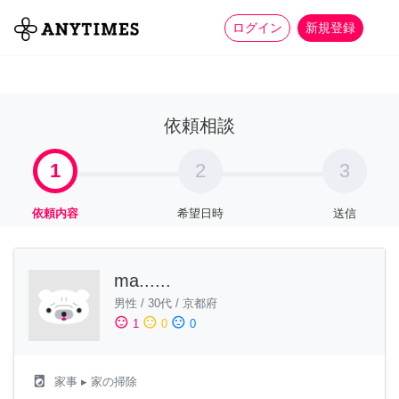
more_horiz
全て
修理・組立
家事
ログイン
新規登録
依頼相談
1
2
3
依頼内容
希望日時
送信
ma......
男性
/
30代
/
京都府
sentiment_satisfied
sentiment_neutral
sentiment_dissatisfied
1
0
0
local_laundry_service
家事
▸ 家の掃除