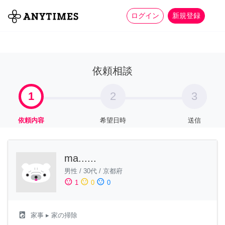
more_horiz
全て
修理・組立
家事
ログイン
新規登録
依頼相談
1
2
3
依頼内容
希望日時
送信
ma......
男性
/
30代
/
京都府
sentiment_satisfied
sentiment_neutral
sentiment_dissatisfied
1
0
0
local_laundry_service
家事
▸ 家の掃除