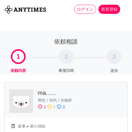
more_horiz
全て
修理・組立
家事
ログイン
新規登録
依頼相談
1
2
3
依頼内容
希望日時
送信
ma......
男性
/
30代
/
京都府
sentiment_satisfied
sentiment_neutral
sentiment_dissatisfied
1
0
0
local_laundry_service
家事
▸ 家の掃除