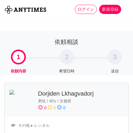
more_horiz
全て
修理・組立
家事
ログイン
新規登録
依頼相談
1
2
3
依頼内容
希望日時
送信
Dorjiden Lkhagvadorj
男性
/
40's
/
京都府
sentiment_satisfied
sentiment_neutral
sentiment_dissatisfied
0
0
0
attachment
その他
▸ レンタル