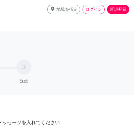
place
地域を指定
ログイン
新規登録
3
送信
メッセージを入れてください