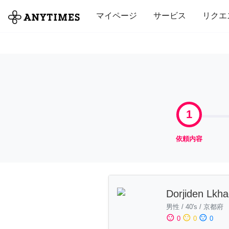
全て
修理・組立
家事
引っ越し
マイページ
サービス
リクエ
1
依頼内容
Dorjiden Lkha
男性
/
40's
/
京都府
sentiment_satisfied
sentiment_neutral
sentiment_dissatisfied
0
0
0