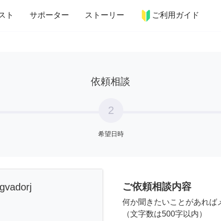
more_horiz
インテリア
趣味・習い事
ペット
料理
スト
サポーター
ストーリー
ご利用ガイド
依頼相談
2
希望日時
ご依頼相談内容
gvadorj
何か聞きたいことがあれば
（文字数は500字以内）