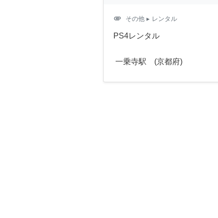
attachment
その他
▸ レンタル
PS4レンタル
一乗寺駅 (京都府)