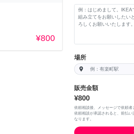
¥800
場所
room
販売金額
¥800
依頼相談後、メッセージで依頼者
依頼相談が承認されると、前払い
なります。