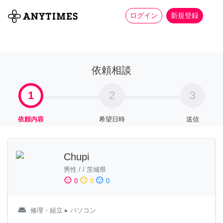
more_horiz
全て
修理・組立
家事
ログイン
新規登録
依頼相談
1
2
3
依頼内容
希望日時
送信
Chupi
男性
/
/
茨城県
sentiment_satisfied
sentiment_neutral
sentiment_dissatisfied
0
0
0
weekend
修理・組立
▸ パソコン