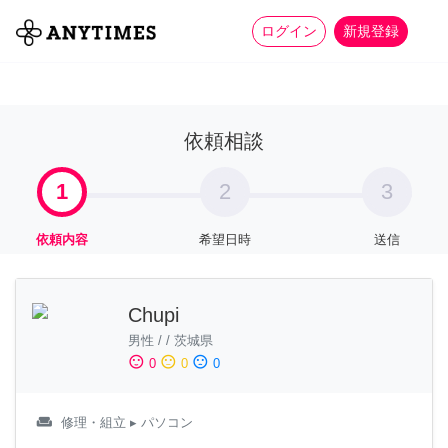
more_horiz
全て
修理・組立
家事
ログイン
新規登録
依頼相談
1
2
3
依頼内容
希望日時
送信
Chupi
男性
/
/
茨城県
sentiment_satisfied
sentiment_neutral
sentiment_dissatisfied
0
0
0
weekend
修理・組立
▸ パソコン