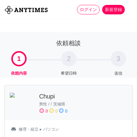
more_horiz
全て
修理・組立
家事
ログイン
新規登録
依頼相談
1
2
3
依頼内容
希望日時
送信
Chupi
男性
/
/
茨城県
sentiment_satisfied
sentiment_neutral
sentiment_dissatisfied
0
0
0
weekend
修理・組立
▸ パソコン