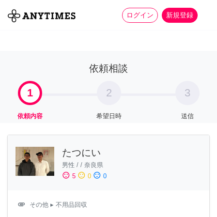
more_horiz
全て
修理・組立
家事
ログイン
新規登録
依頼相談
1
2
3
依頼内容
希望日時
送信
たつにい
男性
/
/
奈良県
sentiment_satisfied
sentiment_neutral
sentiment_dissatisfied
5
0
0
attachment
その他
▸ 不用品回収