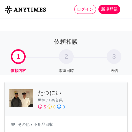
more_horiz
全て
修理・組立
家事
ログイン
新規登録
依頼相談
1
2
3
依頼内容
希望日時
送信
たつにい
男性
/
/
奈良県
sentiment_satisfied
sentiment_neutral
sentiment_dissatisfied
5
0
0
attachment
その他
▸ 不用品回収