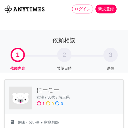
more_horiz
全て
修理・組立
家事
ログイン
新規登録
依頼相談
1
2
3
依頼内容
希望日時
送信
にーこー
女性
/
30代
/
埼玉県
sentiment_satisfied
sentiment_neutral
sentiment_dissatisfied
1
0
0
class
趣味・習い事
▸ 家庭教師