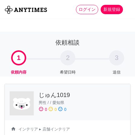
more_horiz
全て
修理・組立
家事
ログイン
新規登録
依頼相談
1
2
3
依頼内容
希望日時
送信
じゅん1019
男性
/
/
愛知県
sentiment_satisfied
sentiment_neutral
sentiment_dissatisfied
0
0
0
home
インテリア
▸ 店舗インテリア