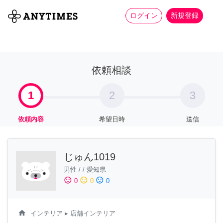
more_horiz
全て
修理・組立
家事
ログイン
新規登録
依頼相談
1
2
3
依頼内容
希望日時
送信
じゅん1019
男性
/
/
愛知県
sentiment_satisfied
sentiment_neutral
sentiment_dissatisfied
0
0
0
home
インテリア
▸ 店舗インテリア