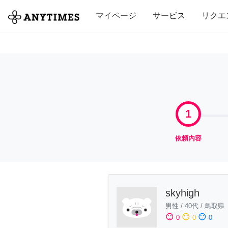
全て
修理・組立
家事
引っ越し
マイページ
サービス
リクエ
1
依頼内容
skyhigh
男性
/
40代
/
鳥取県
sentiment_satisfied
sentiment_neutral
sentiment_dissatisfied
0
0
0