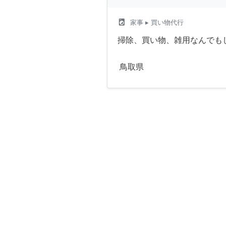
local_laundry_service
家事
▸ 買い物代行
掃除、買い物、雑用なんでも
鳥取県