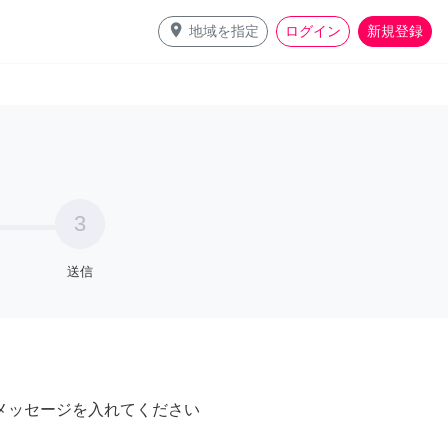
place
地域を指定
ログイン
新規登録
3
送信
メッセージを入れてください