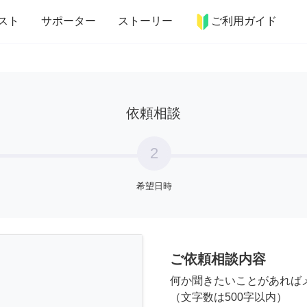
more_horiz
インテリア
趣味・習い事
ペット
料理
スト
サポーター
ストーリー
ご利用ガイド
依頼相談
2
希望日時
ご依頼相談内容
何か聞きたいことがあれば
（文字数は500字以内）