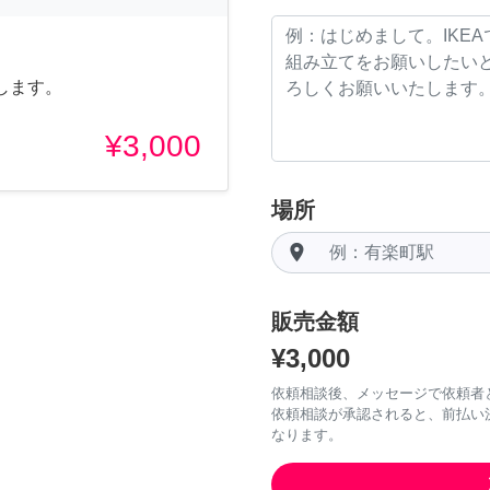
します。
¥3,000
場所
room
販売金額
¥3,000
依頼相談後、メッセージで依頼者
依頼相談が承認されると、前払い
なります。