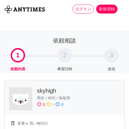
more_horiz
全て
修理・組立
家事
ログイン
新規登録
依頼相談
1
2
3
依頼内容
希望日時
送信
skyhigh
男性
/
40代
/
鳥取県
sentiment_satisfied
sentiment_neutral
sentiment_dissatisfied
0
0
0
local_laundry_service
家事
▸ 買い物代行