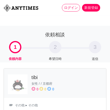
more_horiz
全て
修理・組立
家事
ログイン
新規登録
依頼相談
1
2
3
依頼内容
希望日時
送信
tibi
女性
/
/
京都府
sentiment_satisfied
sentiment_neutral
sentiment_dissatisfied
0
0
0
attachment
その他
▸ その他