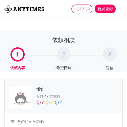
more_horiz
全て
修理・組立
家事
ログイン
新規登録
依頼相談
1
2
3
依頼内容
希望日時
送信
tibi
女性
/
/
京都府
sentiment_satisfied
sentiment_neutral
sentiment_dissatisfied
0
0
0
attachment
その他
▸ その他