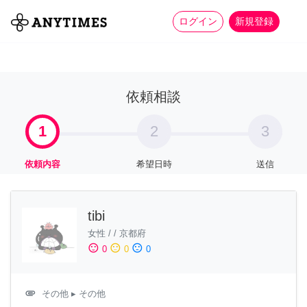
more_horiz
全て
修理・組立
家事
ログイン
新規登録
依頼相談
1
2
3
依頼内容
希望日時
送信
tibi
女性
/
/
京都府
sentiment_satisfied
sentiment_neutral
sentiment_dissatisfied
0
0
0
attachment
その他
▸ その他