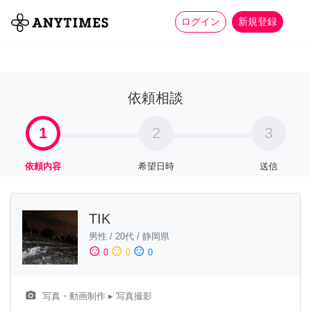
more_horiz
全て
修理・組立
家事
ログイン
新規登録
依頼相談
1
2
3
依頼内容
希望日時
送信
TIK
男性
/
20代
/
静岡県
sentiment_satisfied
sentiment_neutral
sentiment_dissatisfied
0
0
0
camera_alt
写真・動画制作
▸ 写真撮影