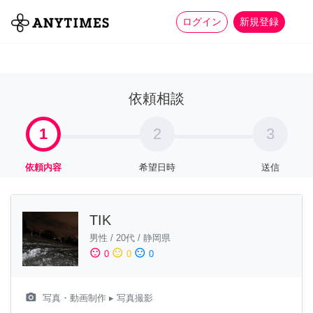
more_horiz
全て
修理・組立
家事
ログイン
新規登録
依頼相談
1
2
3
依頼内容
希望日時
送信
TIK
男性
/
20代
/
静岡県
sentiment_satisfied
sentiment_neutral
sentiment_dissatisfied
0
0
0
camera_alt
写真・動画制作
▸ 写真撮影