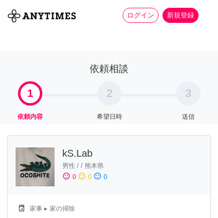
more_horiz
全て
修理・組立
家事
ログイン
新規登録
依頼相談
1
2
3
依頼内容
希望日時
送信
kS.Lab
男性
/
/
熊本県
sentiment_satisfied
sentiment_neutral
sentiment_dissatisfied
0
0
0
local_laundry_service
家事
▸ 家の掃除