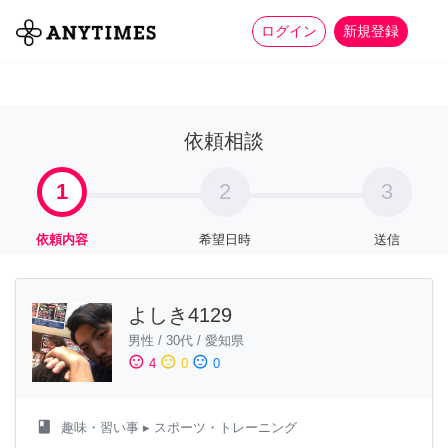
more_horiz
全て
修理・組立
家事
ログイン
新規登録
依頼相談
1
2
3
依頼内容
希望日時
送信
よしき4129
男性
/
30代
/
愛知県
sentiment_satisfied
sentiment_neutral
sentiment_dissatisfied
4
0
0
class
趣味・習い事
▸ スポーツ・トレーニング