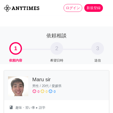
more_horiz
全て
修理・組立
家事
ログイン
新規登録
依頼相談
1
2
3
依頼内容
希望日時
送信
Maru sir
男性
/
20代
/
愛媛県
sentiment_satisfied
sentiment_neutral
sentiment_dissatisfied
0
0
0
class
趣味・習い事
▸ 語学