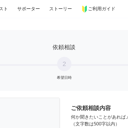
more_horiz
インテリア
趣味・習い事
ペット
料理
スト
サポーター
ストーリー
ご利用ガイド
依頼相談
2
希望日時
ご依頼相談内容
何か聞きたいことがあれば
（文字数は500字以内）