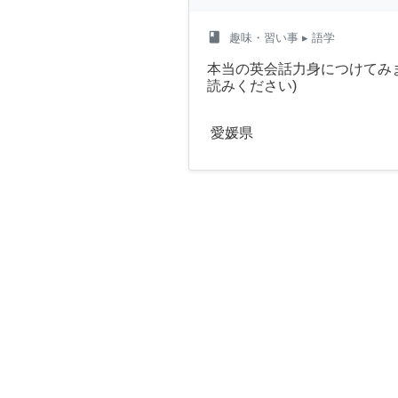
class
趣味・習い事
▸ 語学
本当の英会話力身につけてみ
読みください)
愛媛県