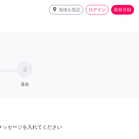
place
地域を指定
ログイン
新規登録
3
送信
メッセージを入れてください