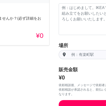
ませんか？(必ず詳細をお
¥0
場所
room
販売金額
¥0
依頼相談後、メッセージで依頼者
依頼相談が承認されると、前払い
なります。