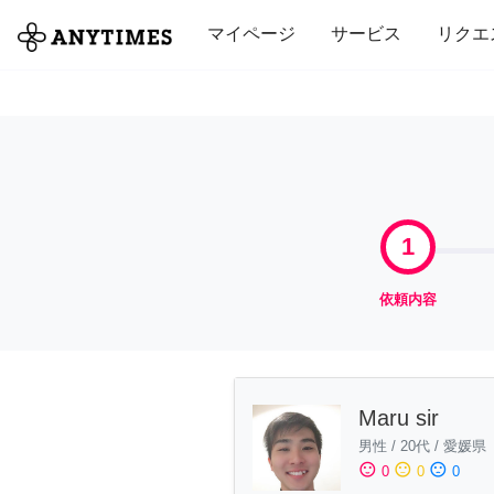
全て
修理・組立
家事
引っ越し
マイページ
サービス
リクエ
1
依頼内容
Maru sir
男性
/
20代
/
愛媛県
sentiment_satisfied
sentiment_neutral
sentiment_dissatisfied
0
0
0