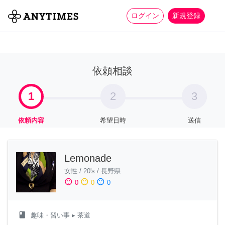
more_horiz
全て
修理・組立
家事
ログイン
新規登録
依頼相談
1
2
3
依頼内容
希望日時
送信
Lemonade
女性
/
20's
/
長野県
sentiment_satisfied
sentiment_neutral
sentiment_dissatisfied
0
0
0
class
趣味・習い事
▸ 茶道