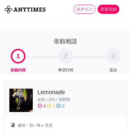
more_horiz
全て
修理・組立
家事
ログイン
新規登録
依頼相談
1
2
3
依頼内容
希望日時
送信
Lemonade
女性
/
20's
/
長野県
sentiment_satisfied
sentiment_neutral
sentiment_dissatisfied
0
0
0
class
趣味・習い事
▸ 茶道