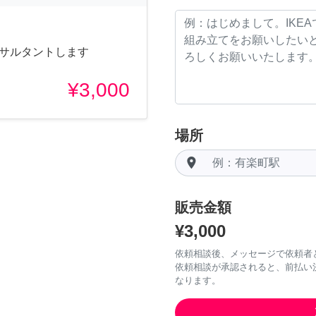
コンサルタントします
¥3,000
場所
room
販売金額
¥3,000
依頼相談後、メッセージで依頼者
依頼相談が承認されると、前払い
なります。