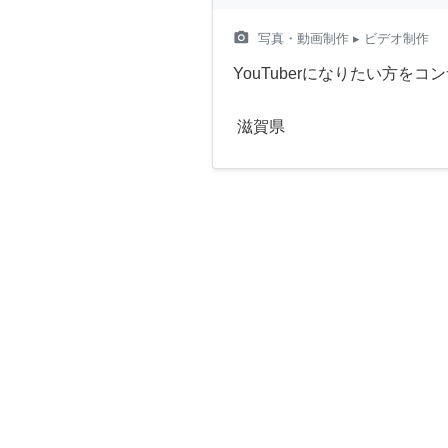
camera_alt
写真・動画制作
▸ ビデオ制作
YouTuberになりたい方を
滋賀県