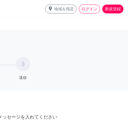
place
地域を指定
ログイン
新規登録
3
送信
メッセージを入れてください