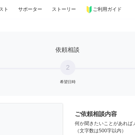
more_horiz
インテリア
趣味・習い事
ペット
料理
スト
サポーター
ストーリー
ご利用ガイド
依頼相談
2
希望日時
ご依頼相談内容
何か聞きたいことがあれば
（文字数は500字以内）