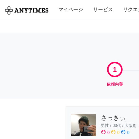
全て
修理・組立
家事
引っ越し
マイページ
サービス
リクエ
1
依頼内容
さっきぃ
男性
/
30代
/
大阪府
sentiment_satisfied
sentiment_neutral
sentiment_dissatisfied
0
0
0