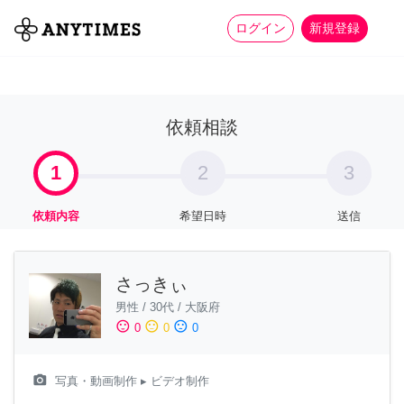
more_horiz
全て
修理・組立
家事
ログイン
新規登録
依頼相談
1
2
3
依頼内容
希望日時
送信
さっきぃ
男性
/
30代
/
大阪府
sentiment_satisfied
sentiment_neutral
sentiment_dissatisfied
0
0
0
camera_alt
写真・動画制作
▸ ビデオ制作