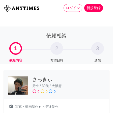
more_horiz
全て
修理・組立
家事
ログイン
新規登録
依頼相談
1
2
3
依頼内容
希望日時
送信
さっきぃ
男性
/
30代
/
大阪府
sentiment_satisfied
sentiment_neutral
sentiment_dissatisfied
0
0
0
camera_alt
写真・動画制作
▸ ビデオ制作