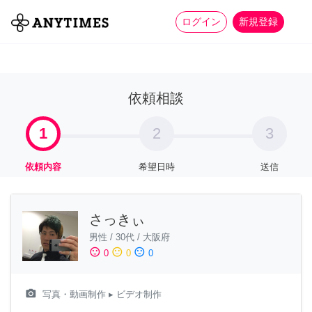
more_horiz
全て
修理・組立
家事
ログイン
新規登録
依頼相談
1
2
3
依頼内容
希望日時
送信
さっきぃ
男性
/
30代
/
大阪府
sentiment_satisfied
sentiment_neutral
sentiment_dissatisfied
0
0
0
camera_alt
写真・動画制作
▸ ビデオ制作