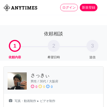
more_horiz
全て
修理・組立
家事
ログイン
新規登録
依頼相談
1
2
3
依頼内容
希望日時
送信
さっきぃ
男性
/
30代
/
大阪府
sentiment_satisfied
sentiment_neutral
sentiment_dissatisfied
0
0
0
camera_alt
写真・動画制作
▸ ビデオ制作