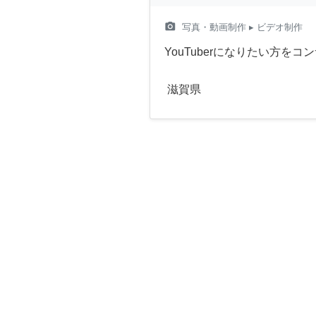
camera_alt
写真・動画制作
▸ ビデオ制作
YouTuberになりたい方を
滋賀県