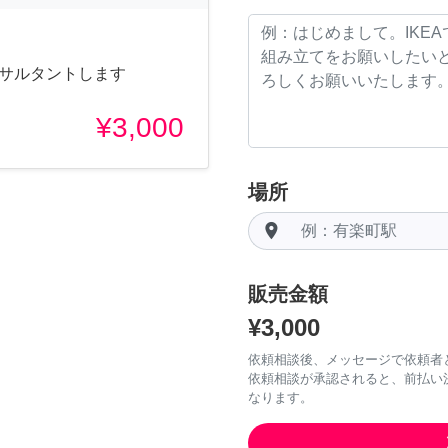
コンサルタントします
¥3,000
場所
room
販売金額
¥3,000
依頼相談後、メッセージで依頼者
依頼相談が承認されると、前払い
なります。