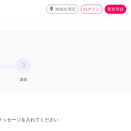
place
地域を指定
ログイン
新規登録
3
送信
メッセージを入れてください