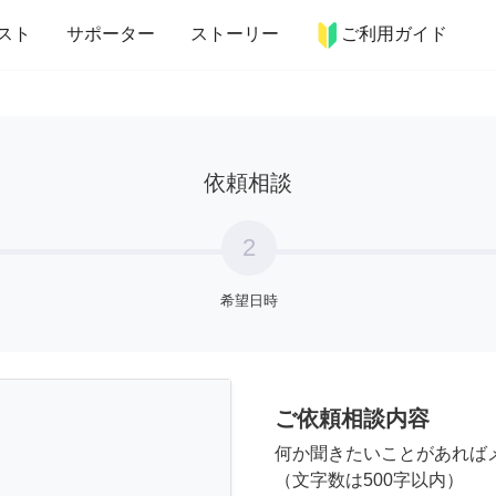
more_horiz
インテリア
趣味・習い事
ペット
料理
スト
サポーター
ストーリー
ご利用ガイド
依頼相談
2
希望日時
ご依頼相談内容
何か聞きたいことがあれば
（文字数は500字以内）