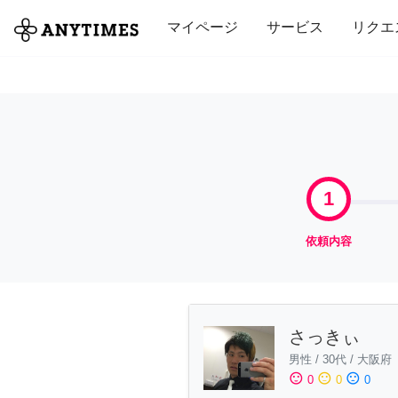
全て
修理・組立
家事
引っ越し
マイページ
サービス
リクエ
1
依頼内容
さっきぃ
男性
/
30代
/
大阪府
sentiment_satisfied
sentiment_neutral
sentiment_dissatisfied
0
0
0