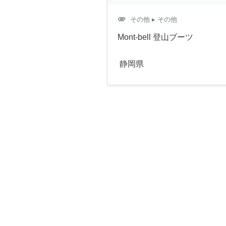
attachment
その他
▸ その他
Mont-bell 登山ブーツ
静岡県