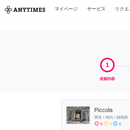
全て
修理・組立
家事
引っ越し
マイページ
サービス
リクエ
1
依頼内容
Piccola
男性
/
40代
/
静岡県
sentiment_satisfied
sentiment_neutral
sentiment_dissatisfied
0
0
0