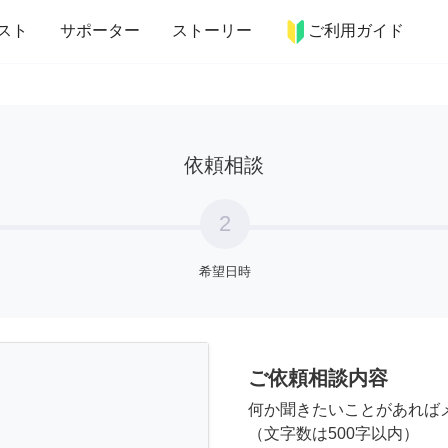
more_horiz
インテリア
趣味・習い事
ペット
料理
スト
サポーター
ストーリー
ご利用ガイド
依頼相談
2
希望日時
ご依頼相談内容
何か聞きたいことがあれば
（文字数は500字以内）