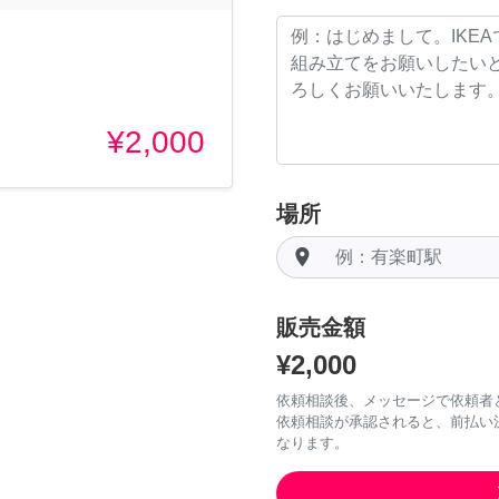
¥2,000
場所
room
販売金額
¥2,000
依頼相談後、メッセージで依頼者
依頼相談が承認されると、前払い
なります。