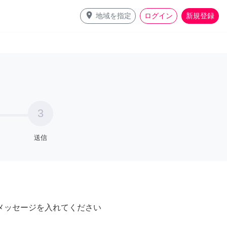
place
地域を指定
ログイン
新規登録
3
送信
メッセージを入れてください