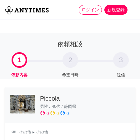
more_horiz
全て
修理・組立
家事
ログイン
新規登録
依頼相談
1
2
3
依頼内容
希望日時
送信
Piccola
男性
/
40代
/
静岡県
sentiment_satisfied
sentiment_neutral
sentiment_dissatisfied
0
0
0
attachment
その他
▸ その他