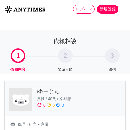
more_horiz
全て
修理・組立
家事
ログイン
新規登録
依頼相談
1
2
3
依頼内容
希望日時
送信
ゆーじゅ
男性
/
40代
/
京都府
sentiment_satisfied
sentiment_neutral
sentiment_dissatisfied
0
0
0
weekend
修理・組立
▸ 家電