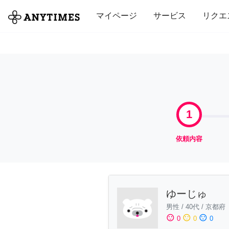
全て
修理・組立
家事
引っ越し
マイページ
サービス
リクエ
1
依頼内容
ゆーじゅ
男性
/
40代
/
京都府
sentiment_satisfied
sentiment_neutral
sentiment_dissatisfied
0
0
0