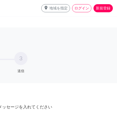
place
地域を指定
ログイン
新規登録
3
送信
メッセージを入れてください