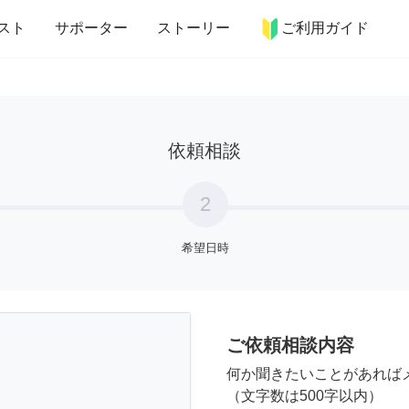
more_horiz
インテリア
趣味・習い事
ペット
料理
スト
サポーター
ストーリー
ご利用ガイド
依頼相談
2
希望日時
ご依頼相談内容
何か聞きたいことがあれば
（文字数は500字以内）