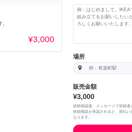
す。
¥3,000
場所
room
販売金額
¥3,000
依頼相談後、メッセージで依頼者
依頼相談が承認されると、前払い
なります。