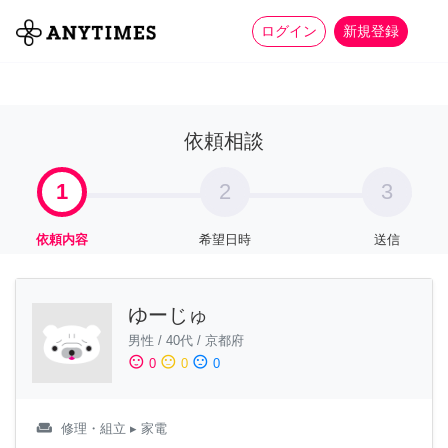
more_horiz
全て
修理・組立
家事
ログイン
新規登録
依頼相談
1
2
3
依頼内容
希望日時
送信
ゆーじゅ
男性
/
40代
/
京都府
sentiment_satisfied
sentiment_neutral
sentiment_dissatisfied
0
0
0
weekend
修理・組立
▸ 家電